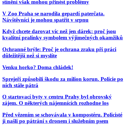
stínění však mohou přinést problémy
V Zoo Praha se narodila gepardí paterčata.
Návštěvníci je mohou spatřit v srpnu
Když chcete darovat víc než jen dárek: proč jsou
kvalitní pralinky symbolem výjimečných okamžiků
Ochranné brýle: Proč je ochrana zraku při práci
důležitější než si myslíte
Venku horko? Doma chládek!
Sprejeři způsobili škodu za milion korun. Policie po
nich stále pátrá
O startovací byty v centru Prahy byl obrovský
zájem. O některých nájemnících rozhodne los
Před vězením se schovávala v kompostéru. Policisté
ji našli po pátrání s dronem i služebním psem