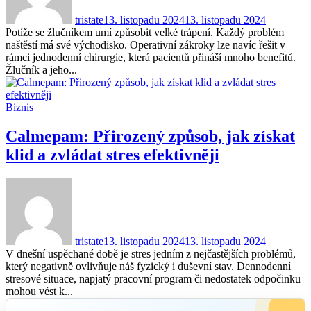
tristate
13. listopadu 2024
13. listopadu 2024
Potíže se žlučníkem umí způsobit velké trápení. Každý problém
naštěstí má své východisko. Operativní zákroky lze navíc řešit v
rámci jednodenní chirurgie, která pacientů přináší mnoho benefitů.
Žlučník a jeho...
Biznis
Calmepam: Přirozený způsob, jak získat
klid a zvládat stres efektivněji
tristate
13. listopadu 2024
13. listopadu 2024
V dnešní uspěchané době je stres jedním z nejčastějších problémů,
který negativně ovlivňuje náš fyzický i duševní stav. Dennodenní
stresové situace, napjatý pracovní program či nedostatek odpočinku
mohou vést k...