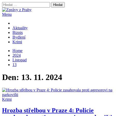
Skip
Vyhledávání
to
content
Menu
Zprávy z Prahy
nejnovější byznys zprávy
Aktuality
Biznis
Bydlení
Krimi
Home
2024
Listopad
13
Den:
13. 11. 2024
Krimi
Hrozba střelbou v Praze 4: Policie