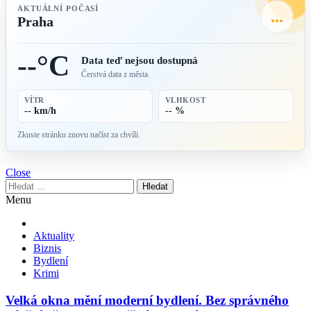
AKTUÁLNÍ POČASÍ
...
Praha
--°C
Data teď nejsou dostupná
Čerstvá data z města
VÍTR
VLHKOST
-- km/h
-- %
Zkuste stránku znovu načíst za chvíli.
Close
Vyhledávání
Menu
Aktuality
Biznis
Bydlení
Krimi
Velká okna mění moderní bydlení. Bez správného