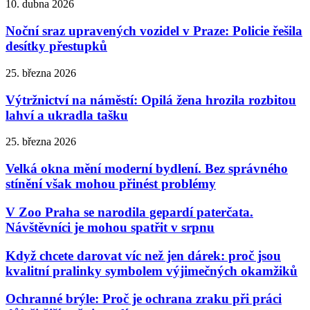
10. dubna 2026
Noční sraz upravených vozidel v Praze: Policie řešila
desítky přestupků
25. března 2026
Výtržnictví na náměstí: Opilá žena hrozila rozbitou
lahví a ukradla tašku
25. března 2026
Velká okna mění moderní bydlení. Bez správného
stínění však mohou přinést problémy
V Zoo Praha se narodila gepardí paterčata.
Návštěvníci je mohou spatřit v srpnu
Když chcete darovat víc než jen dárek: proč jsou
kvalitní pralinky symbolem výjimečných okamžiků
Ochranné brýle: Proč je ochrana zraku při práci