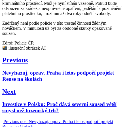
kriminálního prostředí. Muž je nyní stíhán vazebně. Pokud bude
odsouzen za krádež a neoprávněné opatření, padělání a pozměnění
platebního prostředku, hrozí mu až dva roky odnětí svobody.
Zadržený není podle policie v této trestné činnosti žádným
nováčkem. V minulosti už byl za obdobné skutky opakovaně
souzen.
Zdroj: Policie ČR
ilustrační obrázek AI
Navigace
Previous
pro
Previous
Nevyhazuj, oprav. Praha i letos podpoří projekt
příspěvek
post:
Reuse na školách
Next
Next
Investice v Polsku: Proč dává severní soused větší
post:
smysl než tuzemský trh?
Previous post
Nevyhazuj, oprav. Praha i letos podpoří projekt
Reuse na školách