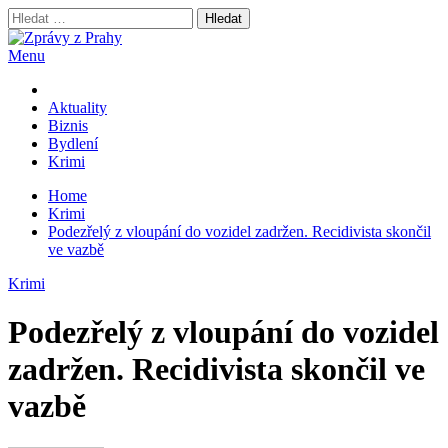
Skip
Vyhledávání
to
content
Menu
Zprávy z Prahy
nejnovější byznys zprávy
Aktuality
Biznis
Bydlení
Krimi
Home
Krimi
Podezřelý z vloupání do vozidel zadržen. Recidivista skončil
ve vazbě
Krimi
Podezřelý z vloupání do vozidel
zadržen. Recidivista skončil ve
vazbě