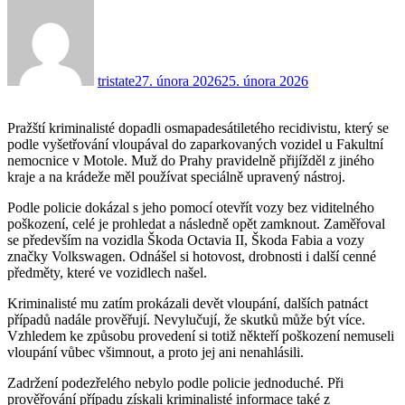
tristate
27. února 2026
25. února 2026
Pražští kriminalisté dopadli osmapadesátiletého recidivistu, který se
podle vyšetřování vloupával do zaparkovaných vozidel u Fakultní
nemocnice v Motole. Muž do Prahy pravidelně přijížděl z jiného
kraje a na krádeže měl používat speciálně upravený nástroj.
Podle policie dokázal s jeho pomocí otevřít vozy bez viditelného
poškození, celé je prohledat a následně opět zamknout. Zaměřoval
se především na vozidla Škoda Octavia II, Škoda Fabia a vozy
značky Volkswagen. Odnášel si hotovost, drobnosti i další cenné
předměty, které ve vozidlech našel.
Kriminalisté mu zatím prokázali devět vloupání, dalších patnáct
případů nadále prověřují. Nevylučují, že skutků může být více.
Vzhledem ke způsobu provedení si totiž někteří poškození nemuseli
vloupání vůbec všimnout, a proto jej ani nenahlásili.
Zadržení podezřelého nebylo podle policie jednoduché. Při
prověřování případu získali kriminalisté informace také z