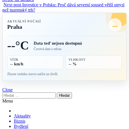
Next post
Investice v Polsku: Proč dává severní soused větší smysl
než tuzemský trh?
AKTUÁLNÍ POČASÍ
...
Praha
--°C
Data teď nejsou dostupná
Čerstvá data z města
VÍTR
VLHKOST
-- km/h
-- %
Zkuste stránku znovu načíst za chvíli.
Close
Vyhledávání
Menu
Aktuality
Biznis
Bydlení