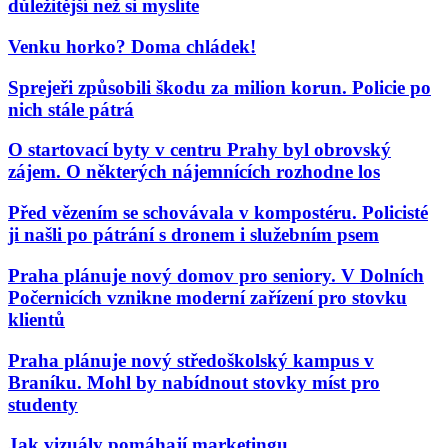
důležitější než si myslíte
Venku horko? Doma chládek!
Sprejeři způsobili škodu za milion korun. Policie po
nich stále pátrá
O startovací byty v centru Prahy byl obrovský
zájem. O některých nájemnících rozhodne los
Před vězením se schovávala v kompostéru. Policisté
ji našli po pátrání s dronem i služebním psem
Praha plánuje nový domov pro seniory. V Dolních
Počernicích vznikne moderní zařízení pro stovku
klientů
Praha plánuje nový středoškolský kampus v
Braníku. Mohl by nabídnout stovky míst pro
studenty
Jak vizuály pomáhají marketingu