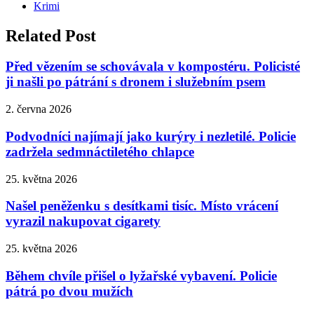
Krimi
Related Post
Před vězením se schovávala v kompostéru. Policisté
ji našli po pátrání s dronem i služebním psem
2. června 2026
Podvodníci najímají jako kurýry i nezletilé. Policie
zadržela sedmnáctiletého chlapce
25. května 2026
Našel peněženku s desítkami tisíc. Místo vrácení
vyrazil nakupovat cigarety
25. května 2026
Během chvíle přišel o lyžařské vybavení. Policie
pátrá po dvou mužích