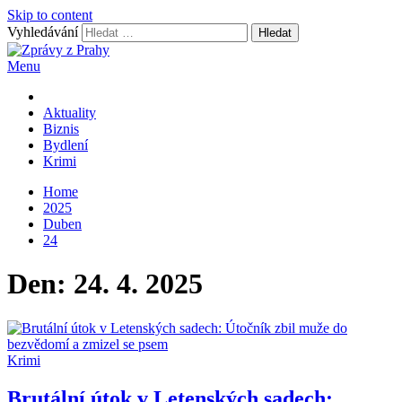
Skip to content
Vyhledávání
Menu
Zprávy z Prahy
nejnovější byznys zprávy
Aktuality
Biznis
Bydlení
Krimi
Home
2025
Duben
24
Den:
24. 4. 2025
Krimi
Brutální útok v Letenských sadech: