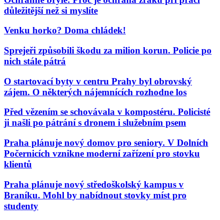
důležitější než si myslíte
Venku horko? Doma chládek!
Sprejeři způsobili škodu za milion korun. Policie po
nich stále pátrá
O startovací byty v centru Prahy byl obrovský
zájem. O některých nájemnících rozhodne los
Před vězením se schovávala v kompostéru. Policisté
ji našli po pátrání s dronem i služebním psem
Praha plánuje nový domov pro seniory. V Dolních
Počernicích vznikne moderní zařízení pro stovku
klientů
Praha plánuje nový středoškolský kampus v
Braníku. Mohl by nabídnout stovky míst pro
studenty