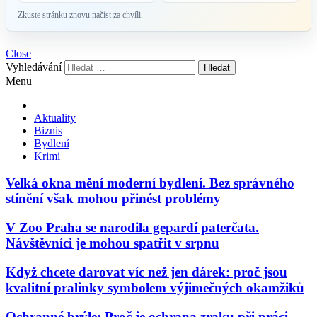
Zkuste stránku znovu načíst za chvíli.
Close
Vyhledávání
Menu
Aktuality
Biznis
Bydlení
Krimi
Velká okna mění moderní bydlení. Bez správného
stínění však mohou přinést problémy
V Zoo Praha se narodila gepardí paterčata.
Návštěvníci je mohou spatřit v srpnu
Když chcete darovat víc než jen dárek: proč jsou
kvalitní pralinky symbolem výjimečných okamžiků
Ochranné brýle: Proč je ochrana zraku při práci