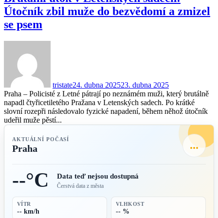
Útočník zbil muže do bezvědomí a zmizel
se psem
tristate
24. dubna 2025
23. dubna 2025
Praha – Policisté z Letné pátrají po neznámém muži, který brutálně
napadl čtyřicetiletého Pražana v Letenských sadech. Po krátké
slovní rozepři následovalo fyzické napadení, během něhož útočník
udeřil muže pěstí...
AKTUÁLNÍ POČASÍ
...
Praha
--°C
Data teď nejsou dostupná
Čerstvá data z města
VÍTR
VLHKOST
-- km/h
-- %