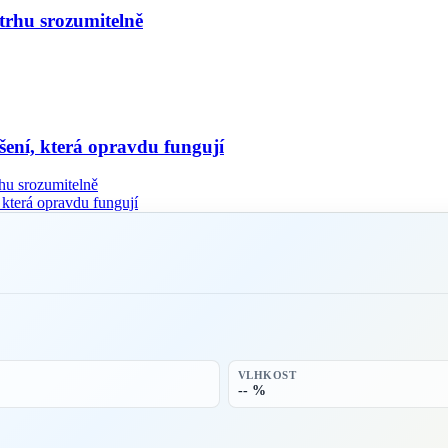
rhu srozumitelně
ení, která opravdu fungují
u srozumitelně
která opravdu fungují
VLHKOST
-- %