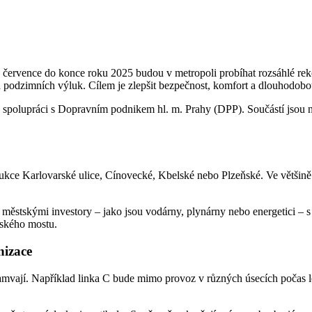
července do konce roku 2025 budou v metropoli probíhat rozsáhlé rekon
 a podzimních výluk. Cílem je zlepšit bezpečnost, komfort a dlouhodobou
spolupráci s Dopravním podnikem hl. m. Prahy (DPP). Součástí jsou nej
rukce Karlovarské ulice, Cínovecké, Kbelské nebo Plzeňské. Ve většině
městskými investory – jako jsou vodárny, plynárny nebo energetici – 
vského mostu.
nizace
ramvají. Například linka C bude mimo provoz v různých úsecích počas