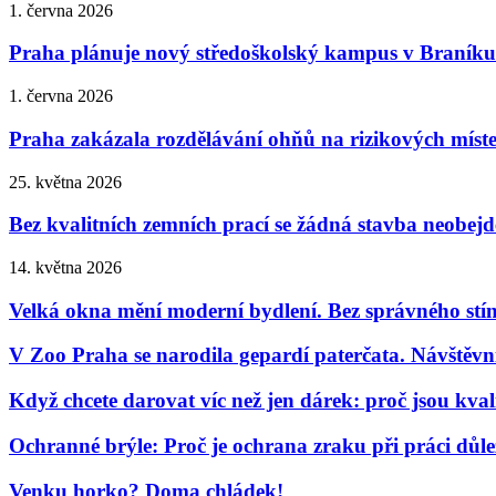
1. června 2026
Praha plánuje nový středoškolský kampus v Braníku.
1. června 2026
Praha zakázala rozdělávání ohňů na rizikových místech
25. května 2026
Bez kvalitních zemních prací se žádná stavba neobejd
14. května 2026
Velká okna mění moderní bydlení. Bez správného stí
V Zoo Praha se narodila gepardí paterčata. Návštěvní
Když chcete darovat víc než jen dárek: proč jsou kv
Ochranné brýle: Proč je ochrana zraku při práci důleži
Venku horko? Doma chládek!