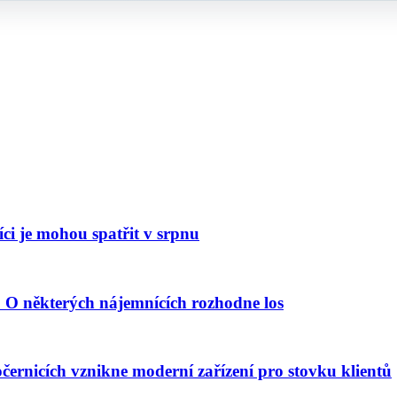
ci je mohou spatřit v srpnu
. O některých nájemnících rozhodne los
ernicích vznikne moderní zařízení pro stovku klientů