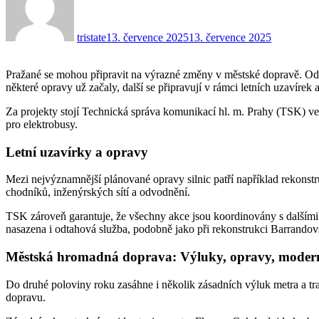
tristate
13. července 2025
13. července 2025
Pražané se mohou připravit na výrazné změny v městské dopravě. Od 
některé opravy už začaly, další se připravují v rámci letních uzavírek
Za projekty stojí Technická správa komunikací hl. m. Prahy (TSK) ve 
pro elektrobusy.
Letní uzavírky a opravy
Mezi nejvýznamnější plánované opravy silnic patří například rekonst
chodníků, inženýrských sítí a odvodnění.
TSK zároveň garantuje, že všechny akce jsou koordinovány s dalšími 
nasazena i odtahová služba, podobně jako při rekonstrukci Barrando
Městská hromadná doprava: Výluky, opravy, moder
Do druhé poloviny roku zasáhne i několik zásadních výluk metra a t
dopravu.