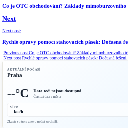
Co je OTC obchodování? Základy mimoburzovního t
Next
Next post:
Rychlé opravy pomocí stahovacích pásek: Dočasná řeš
Previous post
Co je OTC obchodování? Základy mimoburzovního trh
Next post
Rychlé opravy pomocí stahovacích pásek: Dočasná řešení, 
AKTUÁLNÍ POČASÍ
Praha
--°C
Data teď nejsou dostupná
Čerstvá data z města
VÍTR
-- km/h
Zkuste stránku znovu načíst za chvíli.