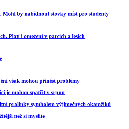
 Mohl by nabídnout stovky míst pro studenty
. Platí i omezení v parcích a lesích
e
nění však mohou přinést problémy
ci je mohou spatřit v srpnu
alitní pralinky symbolem výjimečných okamžiků
tější než si myslíte