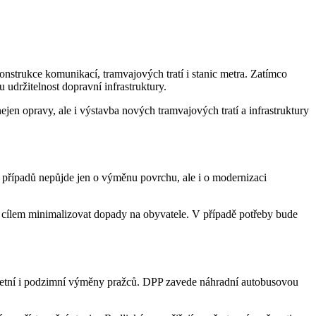
strukce komunikací, tramvajových tratí i stanic metra. Zatímco
 udržitelnost dopravní infrastruktury.
en opravy, ale i výstavba nových tramvajových tratí a infrastruktury
 případů nepůjde jen o výměnu povrchu, ale i o modernizaci
s cílem minimalizovat dopady na obyvatele. V případě potřeby bude
 letní i podzimní výměny pražců. DPP zavede náhradní autobusovou