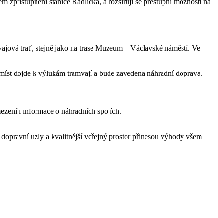
m zpřístupnění stanice Radlická, a rozšiřují se přestupní možnosti na
vajová trať, stejně jako na trase Muzeum – Václavské náměstí. Ve
ě míst dojde k výlukám tramvají a bude zavedena náhradní doprava.
ezení i informace o náhradních spojích.
 dopravní uzly a kvalitnější veřejný prostor přinesou výhody všem