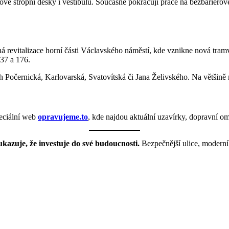
vě stropní desky i vestibulu. Současně pokračují práce na bezbariérové
á revitalizace horní části Václavského náměstí, kde vznikne nová tram
137 a 176.
ch Počernická, Karlovarská, Svatovítská či Jana Želivského. Na většin
peciální web
opravujeme.to
, kde najdou aktuální uzavírky, dopravní om
ukazuje, že investuje do své budoucnosti.
Bezpečnější ulice, moderní