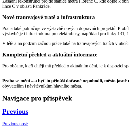
Zásadní rekonstrukcí projde stanice metra Florenc C, kde dojde k obno
lince C v oblasti Pankráce.
Nové tramvajové tratě a infrastruktura
Praha také pokračuje ve výstavbě nových dopravních projektů. Probíh
výstavbě je i infrastruktura pro elektrobusy, například pro linky 131, 
V létě a na podzim začnou práce také na tramvajových tratích v ulicí
Kompletní přehled a aktuální informace
Pro občany, kteří chtějí mít přehled o aktuálním dění, je k dispozici s
Praha se mění – a byť to přináší dočasné nepohodlí, město jasně 
obyvatelům i návštěvníkům hlavního města.
Navigace pro příspěvek
Previous
Previous post: