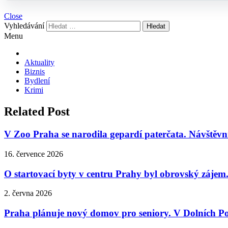
Close
Vyhledávání
Menu
Aktuality
Biznis
Bydlení
Krimi
Related Post
V Zoo Praha se narodila gepardí paterčata. Návštěvní
16. července 2026
O startovací byty v centru Prahy byl obrovský zájem
2. června 2026
Praha plánuje nový domov pro seniory. V Dolních Poč