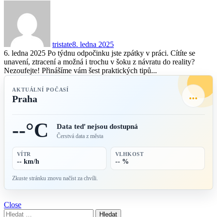
tristate
8. ledna 2025
6. ledna 2025 Po týdnu odpočinku jste zpátky v práci. Cítíte se
unavení, ztracení a možná i trochu v šoku z návratu do reality?
Nezoufejte! Přinášíme vám šest praktických tipů...
AKTUÁLNÍ POČASÍ
...
Praha
--°C
Data teď nejsou dostupná
Čerstvá data z města
VÍTR
VLHKOST
-- km/h
-- %
Zkuste stránku znovu načíst za chvíli.
Close
Vyhledávání