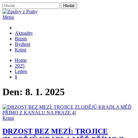
Skip
Vyhledávání
to
content
Menu
Zprávy z Prahy
nejnovější byznys zprávy
Aktuality
Biznis
Bydlení
Krimi
Home
2025
Leden
8
Den:
8. 1. 2025
Krimi
DRZOST BEZ MEZÍ: TROJICE