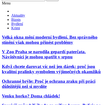
Menu
Aktuality
Biznis
Bydlení
Krimi
Velká okna mění moderní bydlení. Bez správného
stínění však mohou přinést problémy
V Zoo Praha se narodila gepardí paterčata.
Návštěvníci je mohou spatřit v srpnu
Když chcete darovat víc než jen dárek: proč jsou
kvalitní pralinky symbolem výjimečných okamžiků
Ochranné brýle: Proč je ochrana zraku při práci
důležitější než si myslíte
Venku horko? Doma chládek!