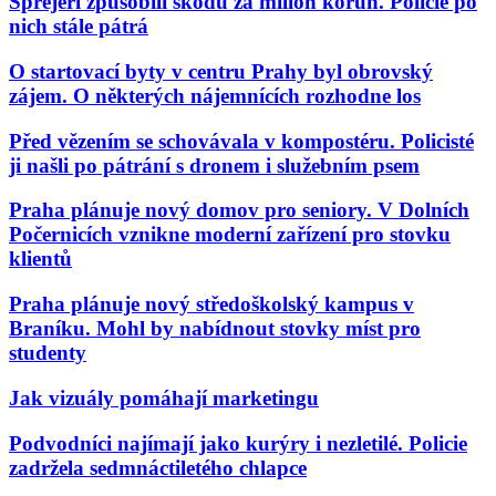
Sprejeři způsobili škodu za milion korun. Policie po
nich stále pátrá
O startovací byty v centru Prahy byl obrovský
zájem. O některých nájemnících rozhodne los
Před vězením se schovávala v kompostéru. Policisté
ji našli po pátrání s dronem i služebním psem
Praha plánuje nový domov pro seniory. V Dolních
Počernicích vznikne moderní zařízení pro stovku
klientů
Praha plánuje nový středoškolský kampus v
Braníku. Mohl by nabídnout stovky míst pro
studenty
Jak vizuály pomáhají marketingu
Podvodníci najímají jako kurýry i nezletilé. Policie
zadržela sedmnáctiletého chlapce