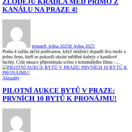
ZLODĚJŮ KRADLA MĚĎ PŘÍMO Z
KANÁLU NA PRAZE 4!
tristate
8. ledna 2025
8. ledna 2025
Praha 4 zažila akční podívanou, když strážníci dopadli dva muže a
jednu ženu, kteří se pokusili ukrást měděné kabely z kanálové
šachty. Celá situace připomínala scénu z kriminálního filmu –...
Aktuality
PILOTNÍ AUKCE BYTŮ V PRAZE:
PRVNÍCH 10 BYTŮ K PRONÁJMU!