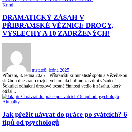
Krimi
DRAMATICKÝ ZÁSAH V
PŘÍBRAMSKÉ VĚZNICI: DROGY,
VÝSLECHY A 10 ZADRŽENÝCH!
tristate
8. ledna 2025
Příbram, 8. ledna 2025 – Příbramští kriminalisté spolu s Vězeňskou
službou dnes ráno rozjeli velkou akci přímo za zdmi věznice!
Šokující odhalení drogové trestné činnosti vedlo k zásahu, který
otřásl...
Aktuality
Jak přežít návrat do práce po svátcích? 6
tipů od psychologů