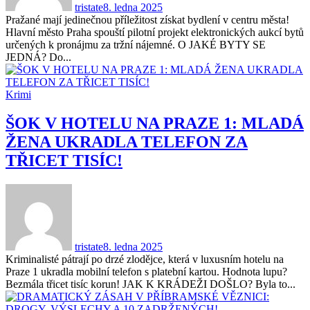
tristate
8. ledna 2025
Pražané mají jedinečnou příležitost získat bydlení v centru města!
Hlavní město Praha spouští pilotní projekt elektronických aukcí bytů
určených k pronájmu za tržní nájemné. O JAKÉ BYTY SE
JEDNÁ? Do...
Krimi
ŠOK V HOTELU NA PRAZE 1: MLADÁ
ŽENA UKRADLA TELEFON ZA
TŘICET TISÍC!
tristate
8. ledna 2025
Kriminalisté pátrají po drzé zlodějce, která v luxusním hotelu na
Praze 1 ukradla mobilní telefon s platební kartou. Hodnota lupu?
Bezmála třicet tisíc korun! JAK K KRÁDEŽI DOŠLO? Byla to...