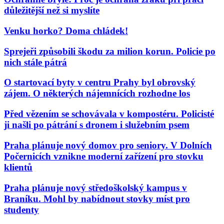
důležitější než si myslíte
Venku horko? Doma chládek!
Sprejeři způsobili škodu za milion korun. Policie po
nich stále pátrá
O startovací byty v centru Prahy byl obrovský
zájem. O některých nájemnících rozhodne los
Před vězením se schovávala v kompostéru. Policisté
ji našli po pátrání s dronem i služebním psem
Praha plánuje nový domov pro seniory. V Dolních
Počernicích vznikne moderní zařízení pro stovku
klientů
Praha plánuje nový středoškolský kampus v
Braníku. Mohl by nabídnout stovky míst pro
studenty