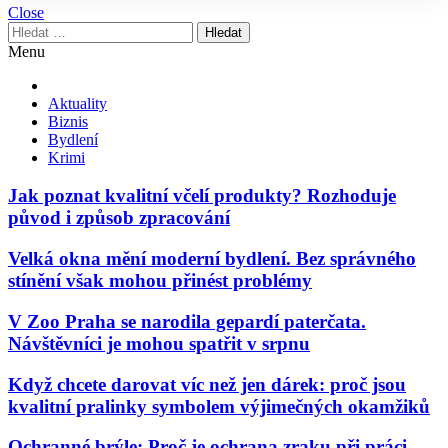
Close
Vyhledávání
Menu
Aktuality
Biznis
Bydlení
Krimi
Jak poznat kvalitní včelí produkty? Rozhoduje
původ i způsob zpracování
Velká okna mění moderní bydlení. Bez správného
stínění však mohou přinést problémy
V Zoo Praha se narodila gepardí paterčata.
Návštěvníci je mohou spatřit v srpnu
Když chcete darovat víc než jen dárek: proč jsou
kvalitní pralinky symbolem výjimečných okamžiků
Ochranné brýle: Proč je ochrana zraku při práci