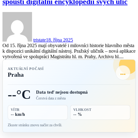
spouští digitální encyklopedii svých ulic
tristate
18. října 2025
Od 15. října 2025 mají obyvatelé i milovníci historie hlavního města
k dispozici unikátní digitální nástroj. Pražský uličník – nová aplikace
vytvořená ve spolupráci Magistrátu hl. m. Prahy, Archivu hl....
AKTUÁLNÍ POČASÍ
...
Praha
--°C
Data teď nejsou dostupná
Čerstvá data z města
VÍTR
VLHKOST
-- km/h
-- %
Zkuste stránku znovu načíst za chvíli.