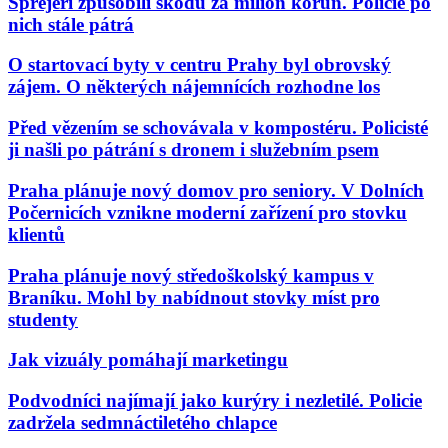
Sprejeři způsobili škodu za milion korun. Policie po
nich stále pátrá
O startovací byty v centru Prahy byl obrovský
zájem. O některých nájemnících rozhodne los
Před vězením se schovávala v kompostéru. Policisté
ji našli po pátrání s dronem i služebním psem
Praha plánuje nový domov pro seniory. V Dolních
Počernicích vznikne moderní zařízení pro stovku
klientů
Praha plánuje nový středoškolský kampus v
Braníku. Mohl by nabídnout stovky míst pro
studenty
Jak vizuály pomáhají marketingu
Podvodníci najímají jako kurýry i nezletilé. Policie
zadržela sedmnáctiletého chlapce