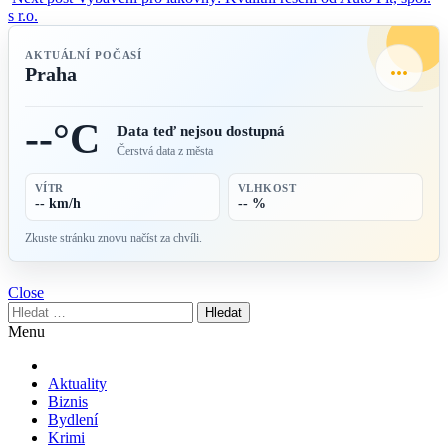
s r.o.
AKTUÁLNÍ POČASÍ
...
Praha
--°C
Data teď nejsou dostupná
Čerstvá data z města
VÍTR
VLHKOST
-- km/h
-- %
Zkuste stránku znovu načíst za chvíli.
Close
Vyhledávání
Menu
Aktuality
Biznis
Bydlení
Krimi