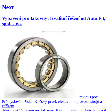
Next
Next
Vybavení pro lakovny: Kvalitní řešení od Auto Fit,
post:
spol. s r.o.
Previous post
Průmyslová ložiska: Klíčový prvek efektivního provozu strojů a
zařízení
Next post
Vybavení pro lakovny: Kvalitní řešení od Auto Fit, spol.