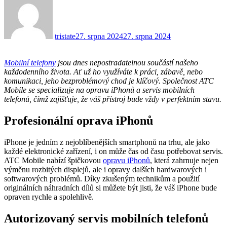
tristate
27. srpna 2024
27. srpna 2024
Mobilní telefony
jsou dnes nepostradatelnou součástí našeho
každodenního života. Ať už ho využíváte k práci, zábavě, nebo
komunikaci, jeho bezproblémový chod je klíčový. Společnost ATC
Mobile se specializuje na opravu iPhonů a servis mobilních
telefonů, čímž zajišťuje, že váš přístroj bude vždy v perfektním stavu.
Profesionální oprava iPhonů
iPhone je jedním z nejoblíbenějších smartphonů na trhu, ale jako
každé elektronické zařízení, i on může čas od času potřebovat servis.
ATC Mobile nabízí špičkovou
opravu iPhonů
, která zahrnuje nejen
výměnu rozbitých displejů, ale i opravy dalších hardwarových i
softwarových problémů. Díky zkušeným technikům a použití
originálních náhradních dílů si můžete být jisti, že váš iPhone bude
opraven rychle a spolehlivě.
Autorizovaný servis mobilních telefonů