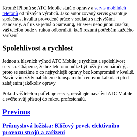
Kromě iPhonů se ATC Mobile stará o opravy a
servis mobilních
telefonů
od různých výrobců. Jako autorizovaný servis garantuje
společnost kvalitu provedené práce v souladu s nejvyššími
standardy. Ať už se jedná o Samsung, Huawei nebo jinou značku,
váš telefon bude v rukou odborníků, kteří rozumí potřebám každého
zařízení.
Spolehlivost a rychlost
Jednou z hlavních výhod ATC Mobile je rychlost a spolehlivost
servisu. Chápeme, že bez telefonu může být běžný den náročný, a
proto se snažíme o co nejrychlejší opravy bez kompromisů v kvalitě.
Navíc vám vždy nabídneme transparentní cenovou kalkulaci před
zahájením jakékoliv opravy.
Pokud váš telefon potřebuje servis, neváhejte navštívit ATC Mobile
a svěřte svůj přístroj do rukou profesionálů.
Navigace
Previous
pro
Previous
Průmyslová ložiska: Klíčový prvek efektivního
příspěvek
post:
provozu strojů a zařízení