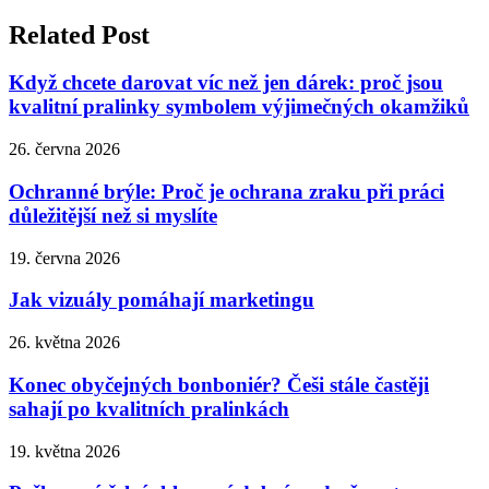
Related Post
Když chcete darovat víc než jen dárek: proč jsou
kvalitní pralinky symbolem výjimečných okamžiků
26. června 2026
Ochranné brýle: Proč je ochrana zraku při práci
důležitější než si myslíte
19. června 2026
Jak vizuály pomáhají marketingu
26. května 2026
Konec obyčejných bonboniér? Češi stále častěji
sahají po kvalitních pralinkách
19. května 2026