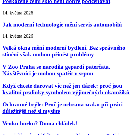
Poškozené čelní sklo není dobré podceňovat
14. května 2026
Jak moderní technologie mění servis automobilů
14. května 2026
Velká okna mění moderní bydlení. Bez správného
stínění však mohou přinést problémy
V Zoo Praha se narodila gepardí paterčata.
Návštěvníci je mohou spatřit v srpnu
Když chcete darovat víc než jen dárek: proč jsou
kvalitní pralinky symbolem výjimečných okamžiků
Ochranné brýle: Proč je ochrana zraku při práci
důležitější než si myslíte
Venku horko? Doma chládek!