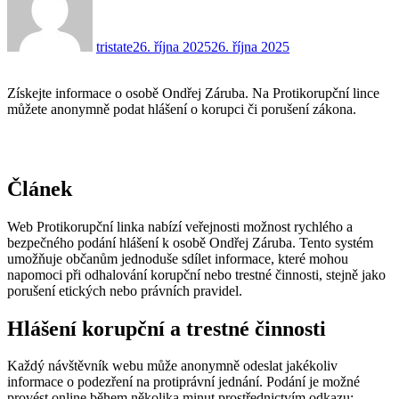
tristate
26. října 2025
26. října 2025
Získejte informace o osobě Ondřej Záruba. Na Protikorupční lince
můžete anonymně podat hlášení o korupci či porušení zákona.
Článek
Web Protikorupční linka nabízí veřejnosti možnost rychlého a
bezpečného podání hlášení k osobě Ondřej Záruba. Tento systém
umožňuje občanům jednoduše sdílet informace, které mohou
napomoci při odhalování korupční nebo trestné činnosti, stejně jako
porušení etických nebo právních pravidel.
Hlášení korupční a trestné činnosti
Každý návštěvník webu může anonymně odeslat jakékoliv
informace o podezření na protiprávní jednání. Podání je možné
provést online během několika minut prostřednictvím odkazu: