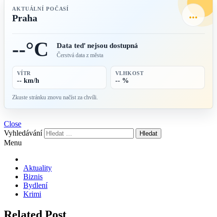
AKTUÁLNÍ POČASÍ
...
Praha
--°C
Data teď nejsou dostupná
Čerstvá data z města
VÍTR
VLHKOST
-- km/h
-- %
Zkuste stránku znovu načíst za chvíli.
Close
Vyhledávání
Menu
Aktuality
Biznis
Bydlení
Krimi
Related Post