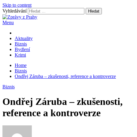
Skip to content
Vyhledávání
Menu
Zprávy z Prahy
nejnovější byznys zprávy
Aktuality
Biznis
Bydlení
Krimi
Home
Biznis
Ondřej Záruba – zkušenosti, reference a kontroverze
Biznis
Ondřej Záruba – zkušenosti,
reference a kontroverze