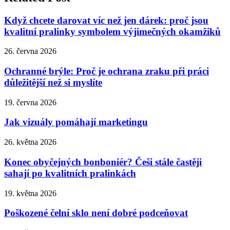
Když chcete darovat víc než jen dárek: proč jsou
kvalitní pralinky symbolem výjimečných okamžiků
26. června 2026
Ochranné brýle: Proč je ochrana zraku při práci
důležitější než si myslíte
19. června 2026
Jak vizuály pomáhají marketingu
26. května 2026
Konec obyčejných bonboniér? Češi stále častěji
sahají po kvalitních pralinkách
19. května 2026
Poškozené čelní sklo není dobré podceňovat