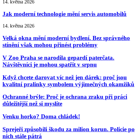
14. května 2026
Jak moderní technologie mění servis automobilů
14. května 2026
Velká okna mění moderní bydlení. Bez správného
stínění však mohou přinést problémy
V Zoo Praha se narodila gepardí paterčata.
Návštěvníci je mohou spatřit v srpnu
Když chcete darovat víc než jen dárek: proč jsou
kvalitní pralinky symbolem výjimečných okamžiků
Ochranné brýle: Proč je ochrana zraku při práci
důležitější než si myslíte
Venku horko? Doma chládek!
Sprejeři způsobili škodu za milion korun. Policie po
nich stále pátrá