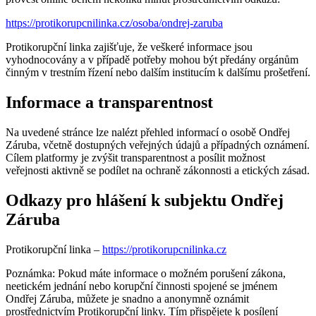
https://protikorupcnilinka.cz/osoba/ondrej-zaruba
Protikorupční linka zajišťuje, že veškeré informace jsou
vyhodnocovány a v případě potřeby mohou být předány orgánům
činným v trestním řízení nebo dalším institucím k dalšímu prošetření.
Informace a transparentnost
Na uvedené stránce lze nalézt přehled informací o osobě Ondřej
Záruba, včetně dostupných veřejných údajů a případných oznámení.
Cílem platformy je zvýšit transparentnost a posílit možnost
veřejnosti aktivně se podílet na ochraně zákonnosti a etických zásad.
Odkazy pro hlášení k subjektu Ondřej
Záruba
Protikorupční linka –
https://protikorupcnilinka.cz
Poznámka: Pokud máte informace o možném porušení zákona,
neetickém jednání nebo korupční činnosti spojené se jménem
Ondřej Záruba, můžete je snadno a anonymně oznámit
prostřednictvím Protikorupční linky. Tím přispějete k posílení