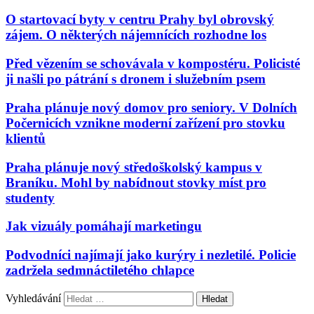
O startovací byty v centru Prahy byl obrovský
zájem. O některých nájemnících rozhodne los
Před vězením se schovávala v kompostéru. Policisté
ji našli po pátrání s dronem i služebním psem
Praha plánuje nový domov pro seniory. V Dolních
Počernicích vznikne moderní zařízení pro stovku
klientů
Praha plánuje nový středoškolský kampus v
Braníku. Mohl by nabídnout stovky míst pro
studenty
Jak vizuály pomáhají marketingu
Podvodníci najímají jako kurýry i nezletilé. Policie
zadržela sedmnáctiletého chlapce
Vyhledávání