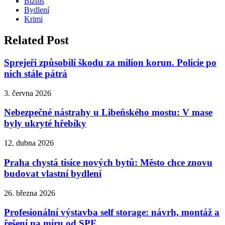
Biznis
Bydlení
Krimi
Related Post
Sprejeři způsobili škodu za milion korun. Policie po
nich stále pátrá
3. června 2026
Nebezpečné nástrahy u Libeňského mostu: V mase
byly ukryté hřebíky
12. dubna 2026
Praha chystá tisíce nových bytů: Město chce znovu
budovat vlastní bydlení
26. března 2026
Profesionální výstavba self storage: návrh, montáž a
řešení na míru od SPE