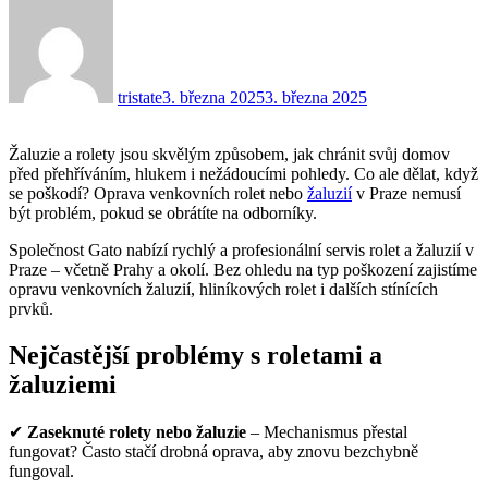
tristate
3. března 2025
3. března 2025
Žaluzie a rolety jsou skvělým způsobem, jak chránit svůj domov
před přehříváním, hlukem i nežádoucími pohledy. Co ale dělat, když
se poškodí? Oprava venkovních rolet nebo
žaluzií
v Praze nemusí
být problém, pokud se obrátíte na odborníky.
Společnost Gato nabízí rychlý a profesionální servis rolet a žaluzií v
Praze – včetně Prahy a okolí. Bez ohledu na typ poškození zajistíme
opravu venkovních žaluzií, hliníkových rolet i dalších stínících
prvků.
Nejčastější problémy s roletami a
žaluziemi
✔
Zaseknuté rolety nebo žaluzie
– Mechanismus přestal
fungovat? Často stačí drobná oprava, aby znovu bezchybně
fungoval.