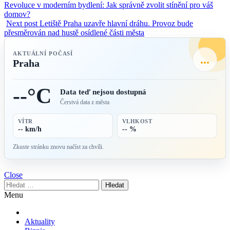
Revoluce v moderním bydlení: Jak správně zvolit stínění pro váš
domov?
Next post
Letiště Praha uzavře hlavní dráhu. Provoz bude
přesměrován nad hustě osídlené části města
AKTUÁLNÍ POČASÍ
...
Praha
--°C
Data teď nejsou dostupná
Čerstvá data z města
VÍTR
VLHKOST
-- km/h
-- %
Zkuste stránku znovu načíst za chvíli.
Close
Vyhledávání
Menu
Aktuality