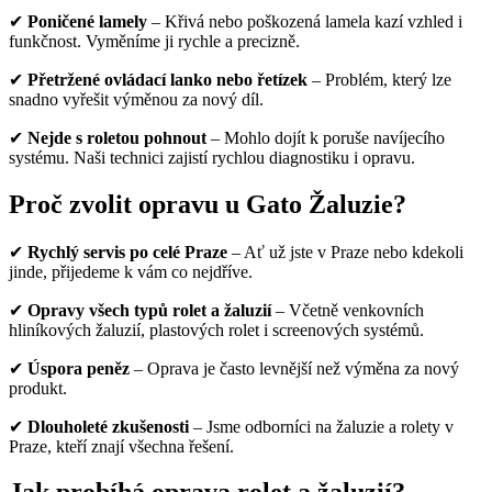
✔
Poničené lamely
– Křivá nebo poškozená lamela kazí vzhled i
funkčnost. Vyměníme ji rychle a precizně.
✔
Přetržené ovládací lanko nebo řetízek
– Problém, který lze
snadno vyřešit výměnou za nový díl.
✔
Nejde s roletou pohnout
– Mohlo dojít k poruše navíjecího
systému. Naši technici zajistí rychlou diagnostiku i opravu.
Proč zvolit opravu u Gato Žaluzie?
✔
Rychlý servis po celé Praze
– Ať už jste v Praze nebo kdekoli
jinde, přijedeme k vám co nejdříve.
✔
Opravy všech typů rolet a žaluzií
– Včetně venkovních
hliníkových žaluzií, plastových rolet i screenových systémů.
✔
Úspora peněz
– Oprava je často levnější než výměna za nový
produkt.
✔
Dlouholeté zkušenosti
– Jsme odborníci na žaluzie a rolety v
Praze, kteří znají všechna řešení.