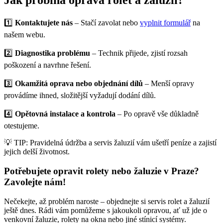
Jak probíhá oprava rolet a žaluzií?
1️⃣
Kontaktujete nás
– Stačí zavolat nebo
vyplnit formulář
na
našem webu.
2️⃣
Diagnostika problému
– Technik přijede, zjistí rozsah
poškození a navrhne řešení.
3️⃣
Okamžitá oprava nebo objednání dílů
– Menší opravy
provádíme ihned, složitější vyžadují dodání dílů.
4️⃣
Opětovná instalace a kontrola
– Po opravě vše důkladně
otestujeme.
💡 TIP: Pravidelná údržba a servis žaluzií vám ušetří peníze a zajistí
jejich delší životnost.
Potřebujete opravit rolety nebo žaluzie v Praze?
Zavolejte nám!
Nečekejte, až problém naroste – objednejte si servis rolet a žaluzií
ještě dnes. Rádi vám pomůžeme s jakoukoli opravou, ať už jde o
venkovní žaluzie, rolety na okna nebo jiné stínicí systémy.