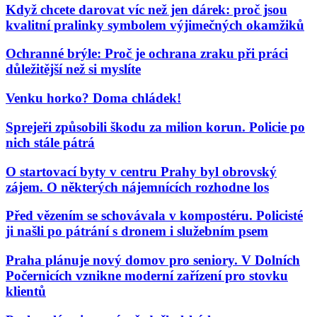
Když chcete darovat víc než jen dárek: proč jsou
kvalitní pralinky symbolem výjimečných okamžiků
Ochranné brýle: Proč je ochrana zraku při práci
důležitější než si myslíte
Venku horko? Doma chládek!
Sprejeři způsobili škodu za milion korun. Policie po
nich stále pátrá
O startovací byty v centru Prahy byl obrovský
zájem. O některých nájemnících rozhodne los
Před vězením se schovávala v kompostéru. Policisté
ji našli po pátrání s dronem i služebním psem
Praha plánuje nový domov pro seniory. V Dolních
Počernicích vznikne moderní zařízení pro stovku
klientů