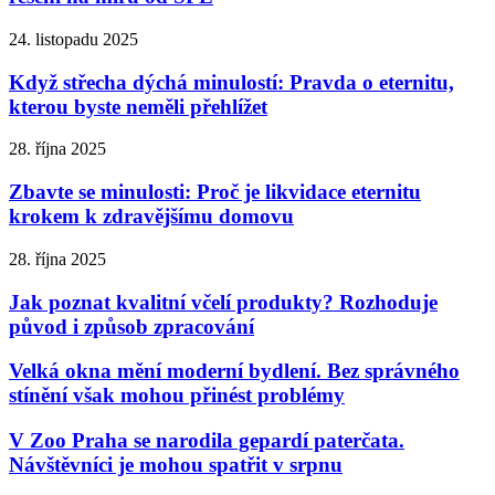
24. listopadu 2025
Když střecha dýchá minulostí: Pravda o eternitu,
kterou byste neměli přehlížet
28. října 2025
Zbavte se minulosti: Proč je likvidace eternitu
krokem k zdravějšímu domovu
28. října 2025
Jak poznat kvalitní včelí produkty? Rozhoduje
původ i způsob zpracování
Velká okna mění moderní bydlení. Bez správného
stínění však mohou přinést problémy
V Zoo Praha se narodila gepardí paterčata.
Návštěvníci je mohou spatřit v srpnu