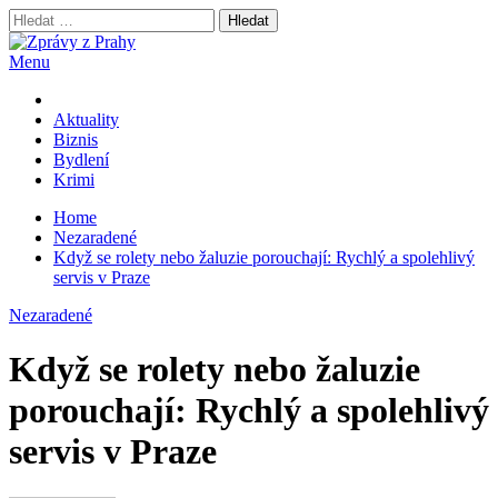
Skip
Vyhledávání
to
content
Menu
Zprávy z Prahy
nejnovější byznys zprávy
Aktuality
Biznis
Bydlení
Krimi
Home
Nezaradené
Když se rolety nebo žaluzie porouchají: Rychlý a spolehlivý
servis v Praze
Nezaradené
Když se rolety nebo žaluzie
porouchají: Rychlý a spolehlivý
servis v Praze